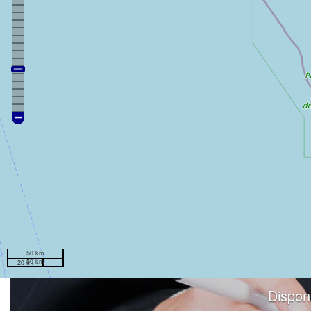
50 km
50 km
20 mi
Dispon