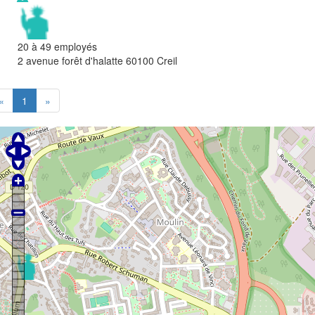
20 à 49 employés
2 avenue forêt d'halatte
60100
Creil
«
1
»